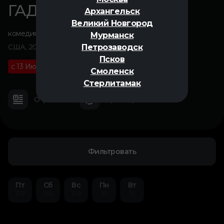
ГАДКИЙ Я 4
Архангельск
Великий Новгород
комедия
,
фантастика
,
приключения
,
мультфильм
Мурманск
Петрозаводск
США, 2024
Псков
с 13 Июля
6+
01 ч 23 м
Смоленск
Стерлитамак
О фильме
Трейлер
Фильтровать
Пт
Сб
Вс
Пн
Вт
07
08
09
10
11