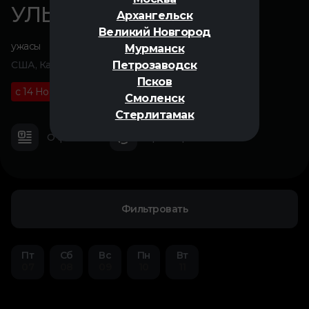
УЛЫБКА 2
Архангельск
Великий Новгород
ужасы
Мурманск
Петрозаводск
США, Канада, 2024
Псков
с 14 Ноября
18+
02 ч 07 м
Смоленск
Стерлитамак
О фильме
Трейлер
Фильтровать
Пт
Сб
Вс
Пн
Вт
07
08
09
10
11