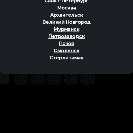
Санкт-Петербург
Москва
Архангельск
Великий Новгород
Мурманск
Петрозаводск
ер
Псков
Смоленск
Стерлитамак
Вс
Пн
Вт
Ср
Чт
09
10
11
12
13