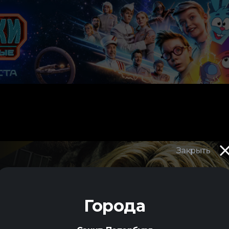
Закрыть
Ы
Города
драма
,