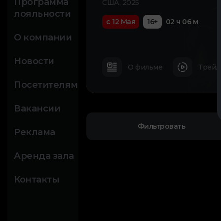
Программа
США, 2025
лояльности
с 12 Мая
16+
02 ч 06 м
О компании
Новости
О фильме
Трейл
Посетителям
Вакансии
Фильтровать
Реклама
Аренда зала
Контакты