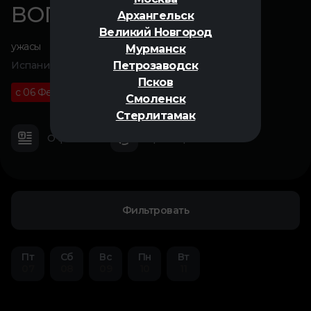
ВОПЛЬ
Архангельск
Великий Новгород
ужасы
Мурманск
Петрозаводск
Испания, Франция, Аргентина, 2025
Псков
с 06 Февраля
18+
01 ч 52 м
Смоленск
Стерлитамак
О фильме
Трейлер
Фильтровать
Пт
Сб
Вс
Пн
Вт
07
08
09
10
11