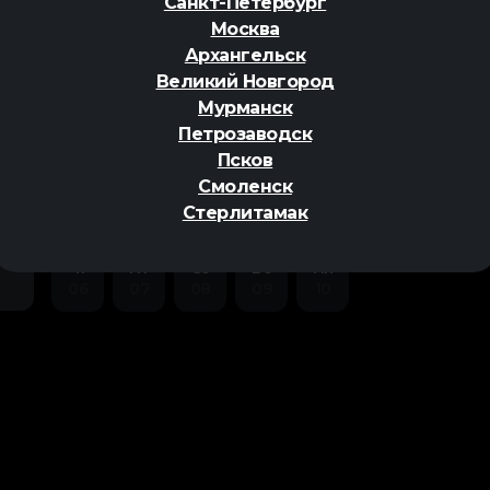
Санкт-Петербург
Москва
Архангельск
Великий Новгород
Мурманск
Петрозаводск
ер
Псков
Смоленск
Стерлитамак
Чт
Пт
Сб
Вс
Пн
06
07
08
09
10