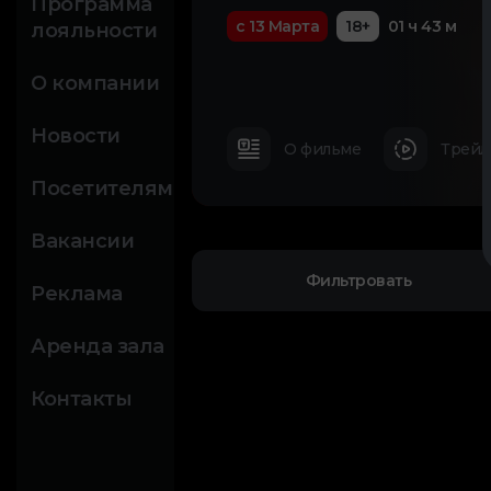
Программа
с 13 Марта
18+
01 ч 43 м
лояльности
О компании
Новости
О фильме
Трейл
Посетителям
Вакансии
Фильтровать
Реклама
Аренда зала
Контакты