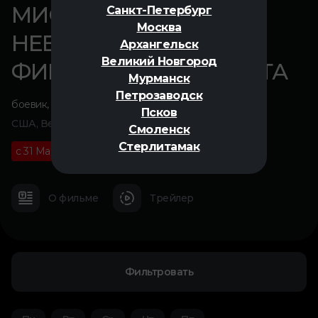
МИССИЯ
Санкт-Петербург
Москва
НЕВЫПОЛНИМА:
Архангельск
Великий Новгород
ФИНАЛЬНАЯ РАСПЛАТА
Мурманск
Петрозаводск
боевик
,
триллер
,
приключения
Псков
США, Великобритания, 2025
Смоленск
Стерлитамак
с 31 Мая
16+
02 ч 49 м
О фильме
Трейлер
Фильтровать