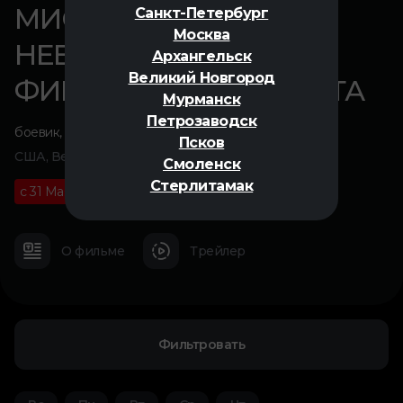
МИССИЯ
Санкт-Петербург
Москва
НЕВЫПОЛНИМА:
Архангельск
Великий Новгород
ФИНАЛЬНАЯ РАСПЛАТА
Мурманск
Петрозаводск
боевик
,
триллер
,
приключения
Псков
США, Великобритания, 2025
Смоленск
Стерлитамак
с 31 Мая
16+
02 ч 49 м
О фильме
Трейлер
Фильтровать