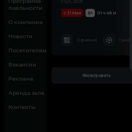
Программа
США, 2025
лояльности
с 31 Мая
6+
01 ч 48 м
О компании
Новости
О фильме
Трейл
Посетителям
Вакансии
Фильтровать
Реклама
Аренда зала
Контакты