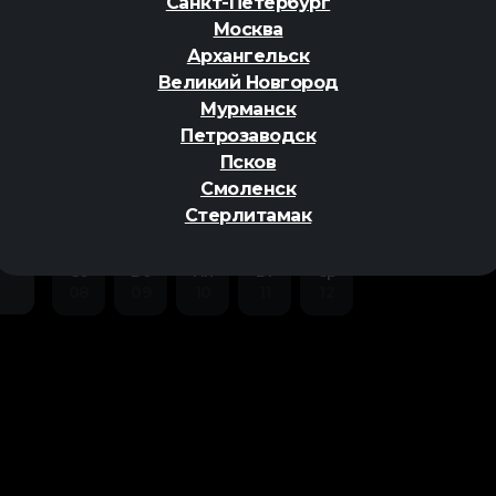
Санкт-Петербург
Москва
Архангельск
Великий Новгород
Мурманск
Петрозаводск
ер
Псков
Смоленск
Стерлитамак
Сб
Вс
Пн
Вт
Ср
08
09
10
11
12