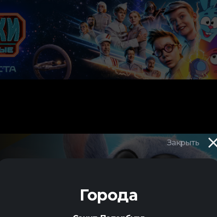
Закрыть
Города
я
,
фэнтези
,