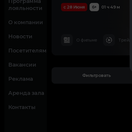
Программа
с 28 Июня
6+
01 ч 49 м
лояльности
О компании
Новости
О фильме
Трейл
Посетителям
Вакансии
Фильтровать
Реклама
Аренда зала
Контакты