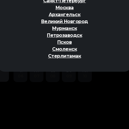
Санкт-Петербург
Москва
Архангельск
Великий Новгород
Мурманск
Петрозаводск
ер
Псков
Смоленск
Стерлитамак
Чт
Пт
Сб
Вс
Пн
06
07
08
09
10