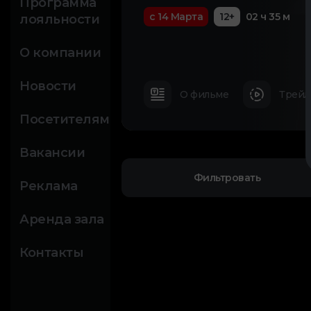
Программа
с 14 Марта
12+
02 ч 35 м
лояльности
О компании
Новости
О фильме
Трейл
Посетителям
Вакансии
Фильтровать
Реклама
Аренда зала
Контакты