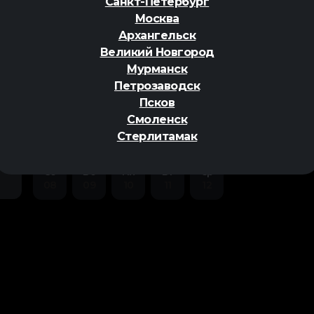
Санкт-Петербург
Москва
Архангельск
Великий Новгород
Мурманск
Петрозаводск
ер
Псков
Смоленск
Стерлитамак
Сб
Вс
Пн
Вт
Ср
08
09
10
11
12