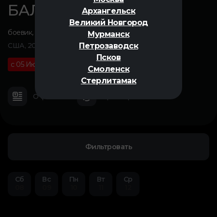
БАЛЕРИНА
Архангельск
Великий Новгород
боевик
,
триллер
Мурманск
Петрозаводск
США, 2025
Псков
с 05 Июня
18+
01 ч 29 м
Смоленск
Стерлитамак
О фильме
Трейлер
Фильтровать
Сб
Вс
Пн
Вт
Ср
08
09
10
11
12