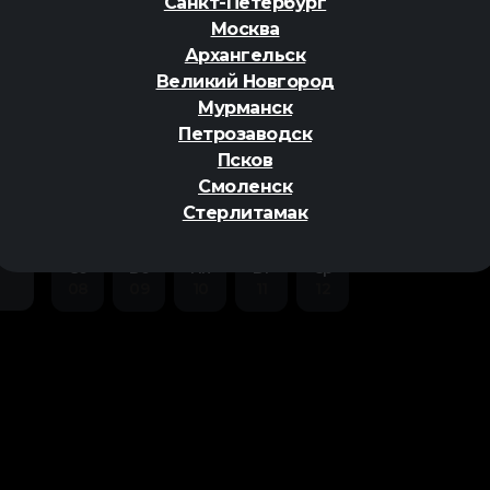
Санкт-Петербург
Москва
Архангельск
Великий Новгород
Мурманск
Петрозаводск
ер
Псков
Смоленск
Стерлитамак
Сб
Вс
Пн
Вт
Ср
08
09
10
11
12