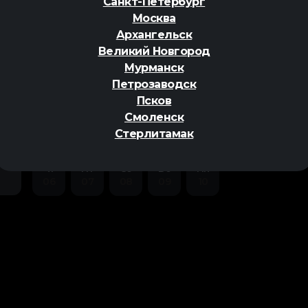
Санкт-Петербург
Москва
Архангельск
Великий Новгород
Мурманск
Петрозаводск
ер
Псков
Смоленск
Стерлитамак
Чт
Пт
Сб
Вс
Пн
06
07
08
09
10