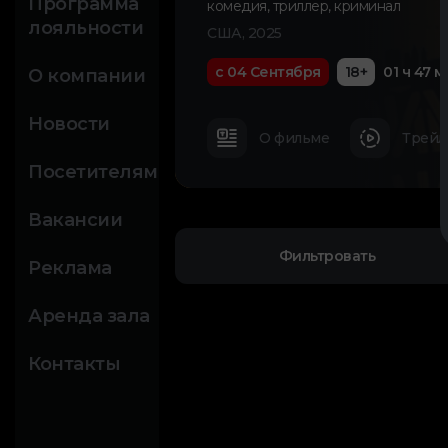
Программа
комедия
,
триллер
,
криминал
лояльности
США, 2025
с 04 Сентября
18+
01 ч 47 м
О компании
Новости
О фильме
Трейл
Посетителям
Вакансии
Фильтровать
Реклама
Аренда зала
Контакты