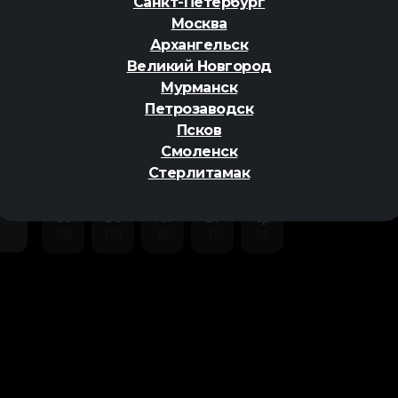
Санкт-Петербург
Москва
Архангельск
Великий Новгород
Мурманск
Петрозаводск
ер
Псков
Смоленск
Стерлитамак
Сб
Вс
Пн
Вт
Ср
08
09
10
11
12