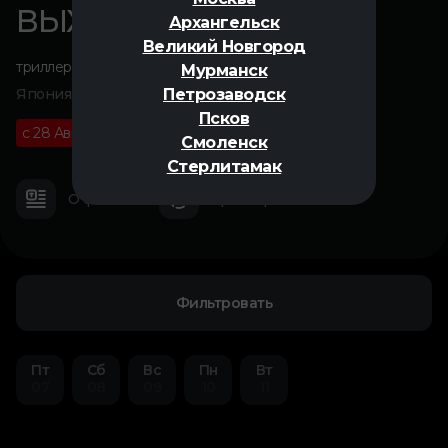
ВЫХОД 8
Архангельск
Великий Новгород
триллер
Мурманск
Петрозаводск
Япония, 2025
Псков
с 28 Августа
16+
01 ч 35 м
Смоленск
Стерлитамак
О фильме
Трейлер
Фильтровать
Пт
Сб
Вс
Пн
Вт
07
08
09
10
11