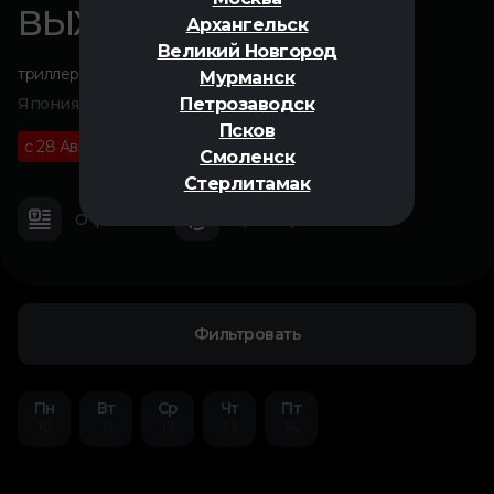
ВЫХОД 8
Архангельск
Великий Новгород
триллер
Мурманск
Петрозаводск
Япония, 2025
Псков
с 28 Августа
16+
01 ч 35 м
Смоленск
Стерлитамак
О фильме
Трейлер
Фильтровать
Пн
Вт
Ср
Чт
Пт
10
11
12
13
14