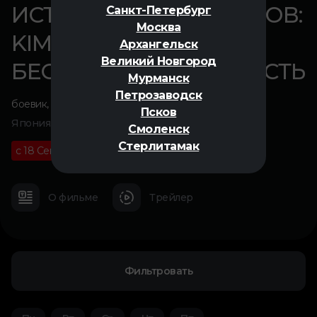
ИСТРЕБИТЕЛЬ ДЕМОНОВ:
Санкт-Петербург
Москва
KIMETSU NO YAIBA
Архангельск
Великий Новгород
БЕСКОНЕЧНАЯ КРЕПОСТЬ
Мурманск
Петрозаводск
боевик
,
мультфильм
,
фэнтези
,
аниме
Псков
Япония, 2025
Смоленск
Стерлитамак
с 18 Сентября
18+
02 ч 35 м
О фильме
Трейлер
Фильтровать