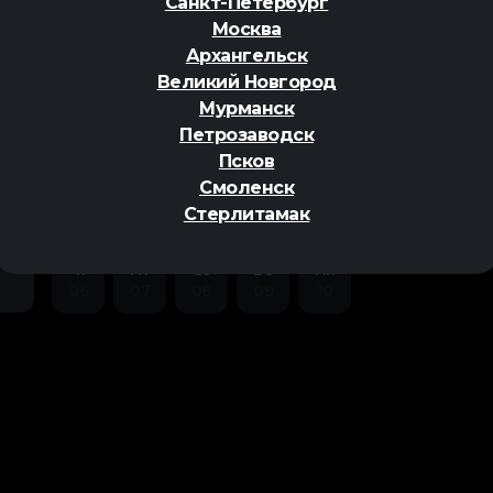
Санкт-Петербург
Москва
Архангельск
Великий Новгород
Мурманск
Петрозаводск
ер
Псков
Смоленск
Стерлитамак
Чт
Пт
Сб
Вс
Пн
06
07
08
09
10