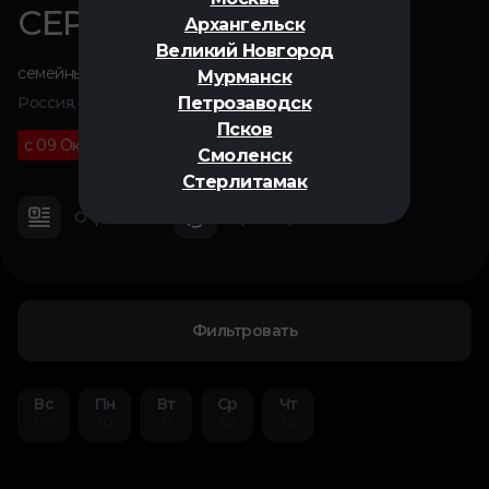
СЕРАФИМА
Архангельск
Великий Новгород
семейный
,
анимация
Мурманск
Петрозаводск
Россия, 2025
Псков
с 09 Октября
6+
01 ч 18 м
Смоленск
Стерлитамак
О фильме
Трейлер
Фильтровать
Вс
Пн
Вт
Ср
Чт
09
10
11
12
13