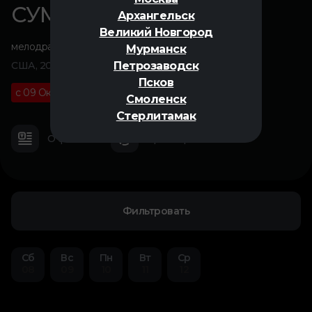
СУМЕРКИ
Архангельск
Великий Новгород
мелодрама
,
драма
,
фэнтези
Мурманск
Петрозаводск
США, 2008
Псков
с 09 Октября
18+
02 ч 02 м
Смоленск
Стерлитамак
О фильме
Трейлер
Фильтровать
Сб
Вс
Пн
Вт
Ср
08
09
10
11
12