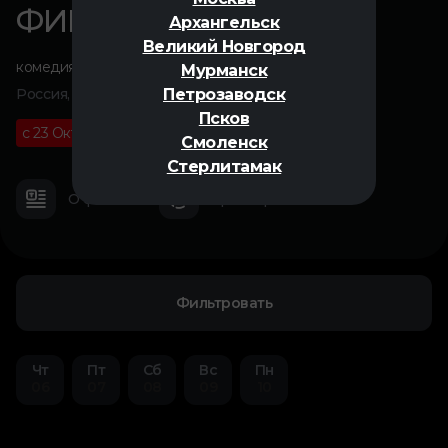
ФИННИК 2
Архангельск
Великий Новгород
комедия
Мурманск
Петрозаводск
Россия, 2025
Псков
с 23 Октября
6+
01 ч 32 м
Смоленск
Стерлитамак
О фильме
Трейлер
Фильтровать
Чт
Пт
Сб
Вс
Пн
06
07
08
09
10