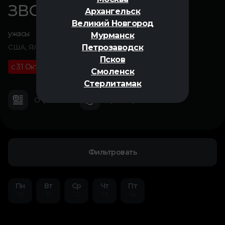
ЗВОНОК
Архангельск
Великий Новгород
ужасы
Мурманск
Петрозаводск
США, Япония, 2002
Псков
с 31 Октября
18+
01 ч 55 м
Смоленск
Стерлитамак
О фильме
Трейлер
Фильтровать
Пн
Вт
Ср
Чт
Пт
10
11
12
13
14