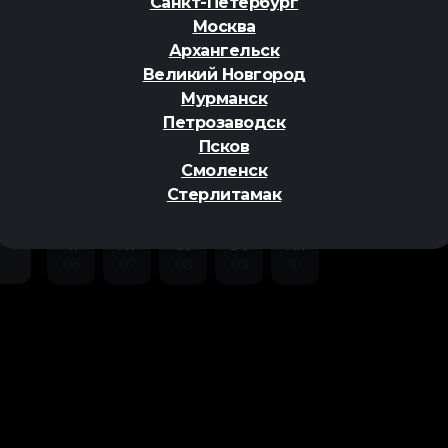
Санкт-Петербург
Москва
Архангельск
Великий Новгород
Мурманск
Петрозаводск
ер
Псков
Смоленск
Стерлитамак
Чт
Пт
Сб
Вс
Пн
06
07
08
09
10