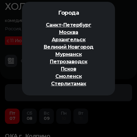
ХОЛОП 3
Города
комедия
Санкт-Петербург
Россия, 2026
Москва
Архангельск
с 11 Июня
16+
02 ч 15 м
Великий Новгород
Мурманск
О фильме
Трейлер
Петрозаводск
Псков
Смоленск
Стерлитамак
Фильтровать
Пт
Сб
Вс
Пн
Вт
07
08
09
10
11
ОКА г. Колпино