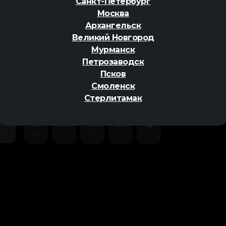
Санкт-Петербург
Москва
Архангельск
Великий Новгород
Мурманск
Петрозаводск
ер
Псков
Смоленск
Стерлитамак
Сб
Вс
Пн
Вт
Ср
08
09
10
11
12