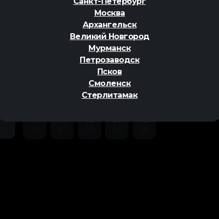
Санкт-Петербург
Москва
Архангельск
Великий Новгород
Мурманск
Петрозаводск
Псков
Смоленск
ер
Стерлитамак
Чт
Пт
Сб
Вс
Пн
06
07
08
09
10