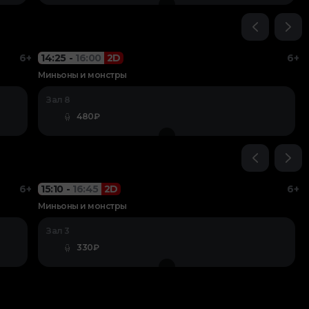
6+
14:25
-
16:00
2D
6+
Миньоны и монстры
Зал 8
480₽
6+
15:10
-
16:45
2D
6+
Миньоны и монстры
Зал 3
330₽