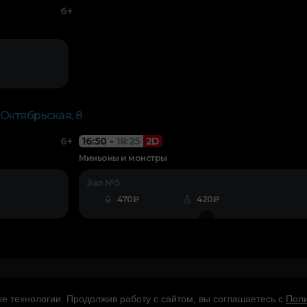
6+
 Октябрьская, 8
6+
16:50
-
18:25
2D
Миньоны и монстры
Зал №5
470₽
420₽
 технологии. Продолжив работу с сайтом, вы соглашаетесь с
Поли