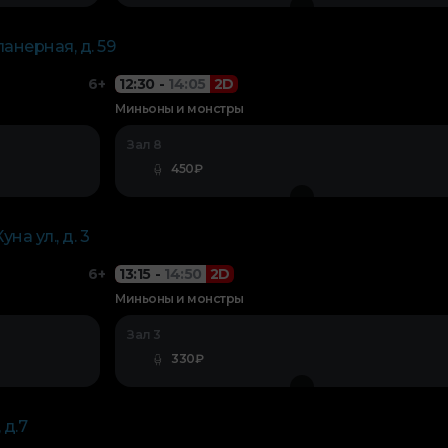
ланерная, д. 59
6+
12:30
-
14:05
2D
Миньоны и монстры
Зал 8
450₽
на ул., д. 3
6+
13:15
-
14:50
2D
Миньоны и монстры
Зал 3
330₽
 д.7