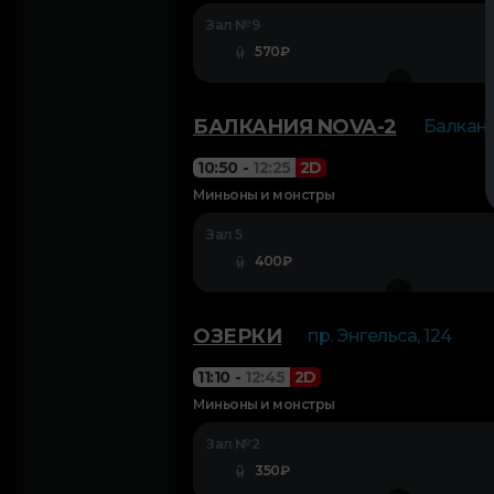
Зал №9
570₽
БАЛКАНИЯ NOVA-2
Балканс
10:50
-
12:25
2D
Миньоны и монстры
Зал 5
400₽
ОЗЕРКИ
пр. Энгельса, 124
11:10
-
12:45
2D
Миньоны и монстры
Зал №2
350₽