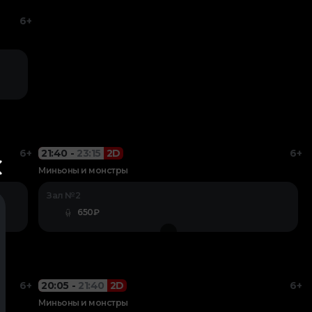
6+
6+
21:40
-
23:15
2D
6+
Миньоны и монстры
Зал №2
650₽
6+
20:05
-
21:40
2D
6+
Миньоны и монстры