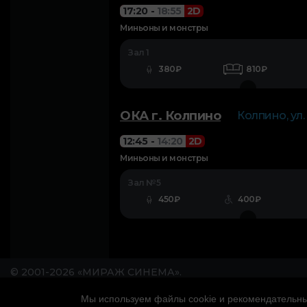
17:20
-
18:55
2D
Миньоны и монстры
Зал 1
380₽
810₽
ОКА г. Колпино
Колпино, ул.
12:45
-
14:20
2D
Миньоны и монстры
Зал №5
450₽
400₽
© 2001-2026 «МИРАЖ СИНЕМА».
Мы используем файлы cookie и рекомендательные