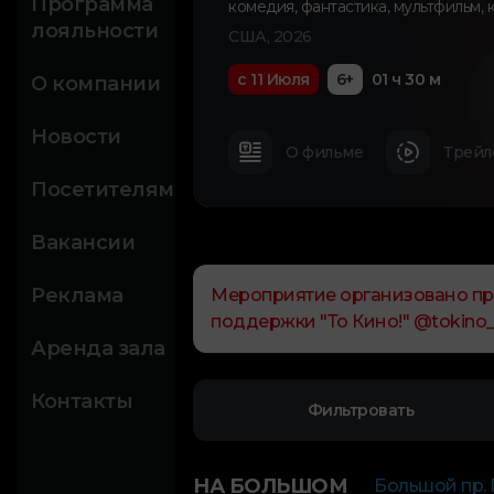
Программа
комедия
,
фантастика
,
мультфильм
,
к
лояльности
США, 2026
с 11 Июля
6+
01 ч 30 м
О компании
Новости
О фильме
Трейл
Посетителям
Вакансии
Реклама
Мероприятие организовано про
поддержки "То Кино!" @tokino_h
Аренда зала
Контакты
Фильтровать
НА БОЛЬШОМ
Большой пр. П