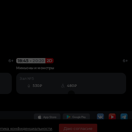
6+
18:45
-
20:20
2D
6+
Миньоны и монстры
Зал №5
530₽
480₽
тика конфиденциальности
.
Даю согласие