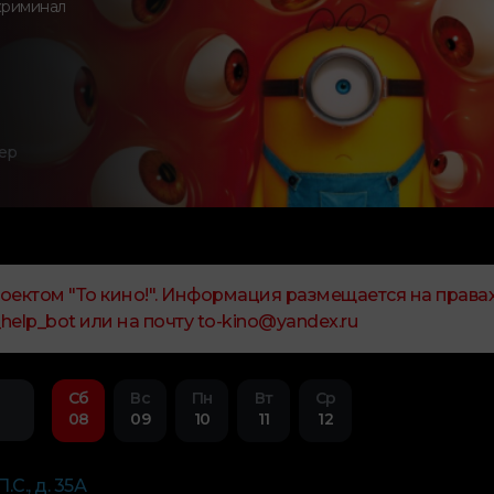
риминал
ер
ектом "То кино!". Информация размещается на правах
elp_bot или на почту to-kino@yandex.ru
Сб
Вс
Пн
Вт
Ср
08
09
10
11
12
.С., д. 35А