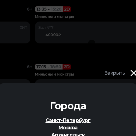
6+
13:35
-
15:20
2D
Миньоны и монстры
ХИТ
Зал №7
40000₽
6+
17:15
-
18:50
2D
Закрыть
Миньоны и монстры
Зал №2
650₽
Города
ий, д.84а
Санкт-Петербург
6+
18:15
-
19:50
2D
Москва
Миньоны и монстры
Архангельск