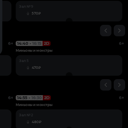
Зал №9
570₽
6+
14:40
-
16:15
2D
6+
Миньоны и монстры
Зал 5
470₽
6+
14:55
-
16:30
2D
6+
Миньоны и монстры
Зал №2
480₽