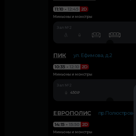
11:10
-
12:45
2D
Миньоны и монстры
Зал №2
ПИК
ул. Ефимова, д.2
10:35
-
12:10
2D
Миньоны и монстры
Зал №2
450₽
ЕВРОПОЛИС
пр.Полюстровск
14:15
-
15:50
2D
Миньоны и монстры