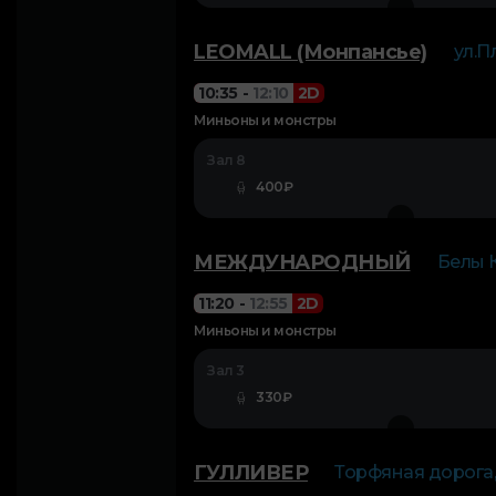
LEOMALL (Монпансье)
ул.П
10:35
-
12:10
2D
Миньоны и монстры
Зал 8
400₽
МЕЖДУНАРОДНЫЙ
Белы Ку
11:20
-
12:55
2D
Миньоны и монстры
Зал 3
330₽
ГУЛЛИВЕР
Торфяная дорога,