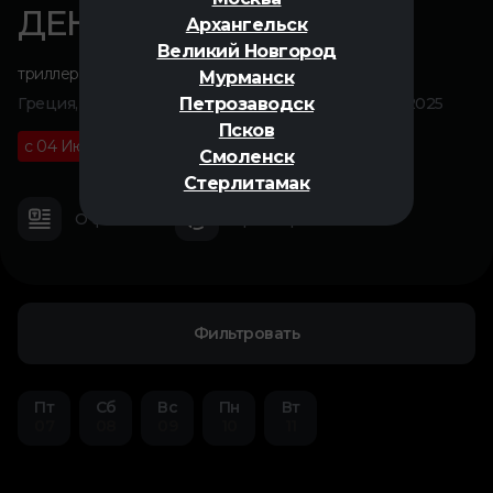
ДЕНЬ РОЖДЕНИЯ
Архангельск
Великий Новгород
триллер
,
драма
Мурманск
Петрозаводск
Греция, Испания, Нидерланды, Великобритания, 2025
Псков
с 04 Июня
18+
01 ч 43 м
Смоленск
Стерлитамак
О фильме
Трейлер
Фильтровать
Пт
Сб
Вс
Пн
Вт
07
08
09
10
11