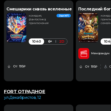
Смешарики сквозь вселенные
Последний бог
комедия,
комеди
Зал №1
фантастика,
приклю
приключения
семей
10:40
10:4
6+
2D
Меморандум
От 195₽
От 195₽
FORT ОТРАДНОЕ
ул.Декабристов, 12