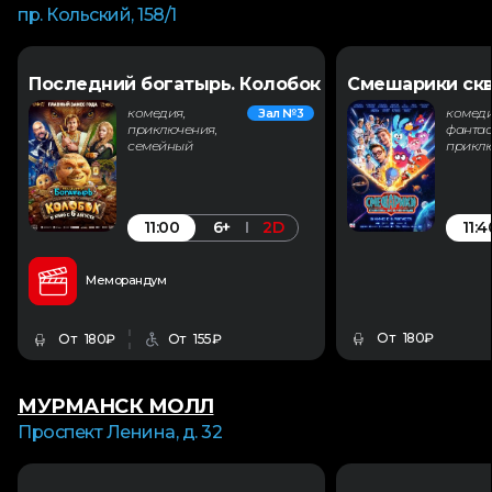
пр. Кольский, 158/1
Последний богатырь. Колобок
Смешарики скв
комедия,
комеди
Зал №3
приключения,
фантас
семейный
прикл
11:00
11:4
6+
2D
Меморандум
От 180₽
От 180₽
От 155₽
МУРМАНСК МОЛЛ
Проспект Ленина, д. 32