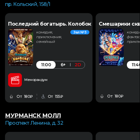
пр. Кольский, 158/1
Последний богатырь. Колобок
Смешарики скв
комедия,
комеди
Зал №3
приключения,
фантас
семейный
прикл
11:00
11:4
6+
2D
Меморандум
От 180₽
От 180₽
От 155₽
МУРМАНСК МОЛЛ
Проспект Ленина, д. 32