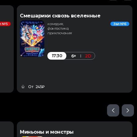
Смешарики сквозь вселенные
комедия,
л №5
Зал №6
фантастика,
приключения
17:30
6+
2D
От 245₽
Миньоны и монстры