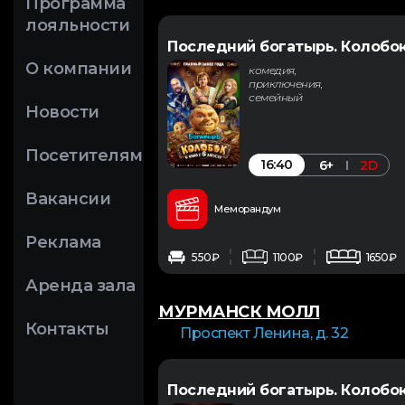
Программа
лояльности
Последний богатырь. Колобо
О компании
комедия,
приключения,
семейный
Новости
Посетителям
16:40
6+
2D
Вакансии
Меморандум
Реклама
550₽
1100₽
1650₽
Аренда зала
МУРМАНСК МОЛЛ
Контакты
Проспект Ленина, д. 32
Последний богатырь. Колобо