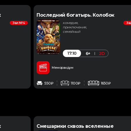
к
Последний богатырь. Колобок
комедия,
Зал №4
За
приключения,
семейный
17:10
6+
2D
Меморандум
550₽
1100₽
1650₽
к
Смешарики сквозь вселенные