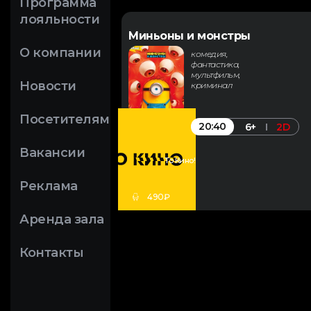
Программа
лояльности
Миньоны и монстры
О компании
комедия,
фантастика,
мультфильм,
Новости
криминал
Посетителям
20:40
6+
2D
Вакансии
То Кино!
Реклама
490₽
Аренда зала
Контакты