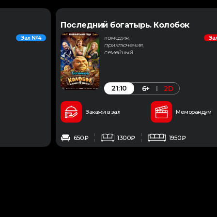
Последний богатырь. Колобок
комедия,
Зал №4
За
приключения,
семейный
21:10
6+
2D
Закажи в зал
Меморандум
650₽
1300₽
1950₽