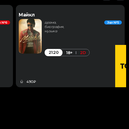
Майкл
драма,
л №6
Зал №5
биография,
музыка
21:20
18+
2D
490₽