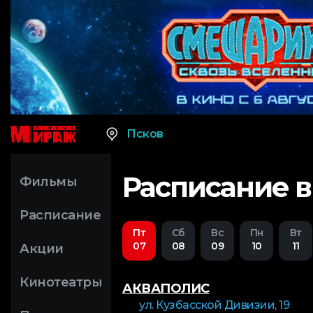
Псков
Расписание в
Фильмы
Расписание
Пт
Сб
Вс
Пн
Вт
07
08
09
10
11
Акции
Кинотеатры
АКВАПОЛИС
ул. Кузбасской Дивизии, 19