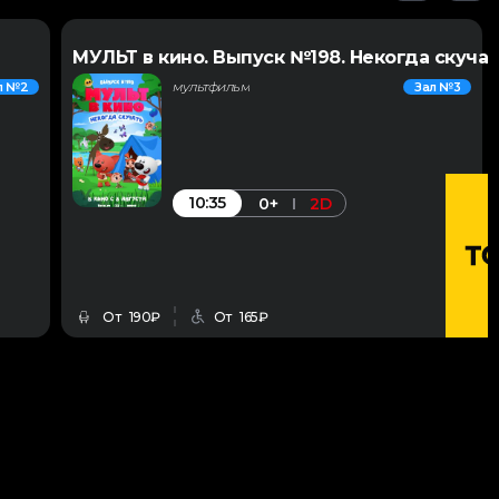
МУЛЬТ в кино. Выпуск №198. Некогда скучат
мультфильм
л №2
Зал №3
10:35
0+
2D
От 190₽
От 165₽