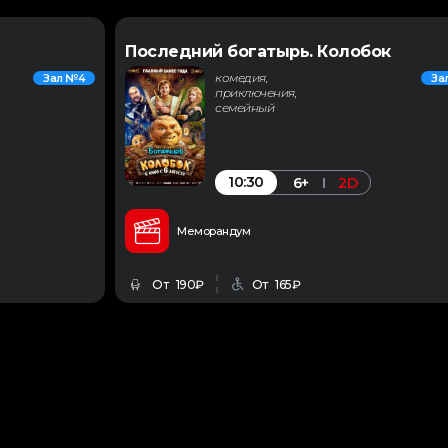
Последний богатырь. Колобок
комедия,
Зал №4
За
приключения,
семейный
10:30
6+
2D
Меморандум
От 190₽
От 165₽