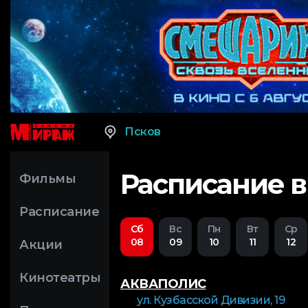
Псков
Расписание в
Фильмы
Расписание
Сб
Вс
Пн
Вт
Ср
08
09
10
11
12
Акции
Кинотеатры
АКВАПОЛИС
ул. Кузбасской Дивизии, 19