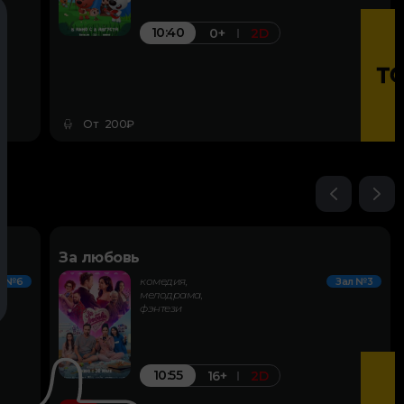
10:40
0+
2D
От 200₽
За любовь
комедия,
л №6
Зал №3
мелодрама,
фэнтези
10:55
16+
2D