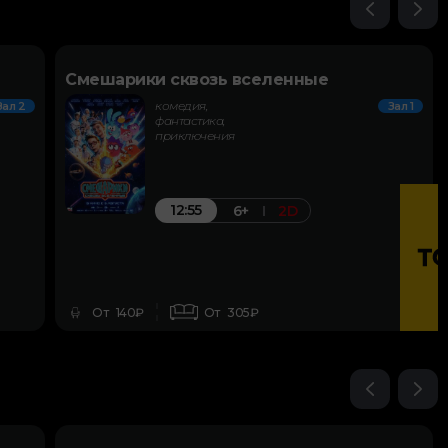
Смешарики сквозь вселенные
комедия,
Зал 2
Зал 1
фантастика,
приключения
12:55
6+
2D
От 140₽
От 305₽