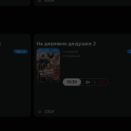
400₽
к
На деревню дедушке 2
комедия,
Зал 4
семейный
10:30
6+
2D
330₽