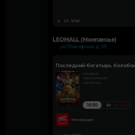
От 100₽
LEOMALL (Монпансье)
ул.Планерная, д. 59
Последний богатырь. Колобо
комедия,
приключения,
семейный
10:30
6+
2D
Меморандум