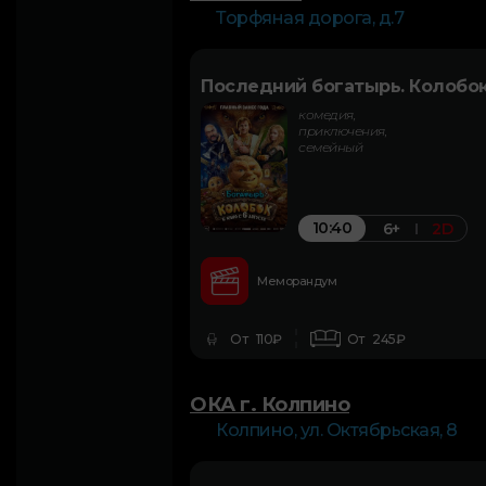
Торфяная дорога, д.7
Последний богатырь. Колобо
комедия,
приключения,
семейный
10:40
6+
2D
Меморандум
От 110₽
От 245₽
ОКА г. Колпино
Колпино, ул. Октябрьская, 8