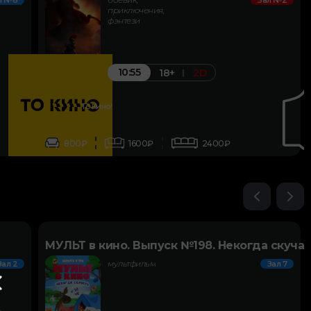
л №8
Зал №2
приключения,
фэнтези
10:55
18+
2D
То Кино!
800₽
1600₽
2400₽
МУЛЬТ в кино. Выпуск №198. Некогда скучат
мультфильм
Зал 2
Зал 7