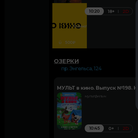
10:20
18+
2D
То Кино!
500₽
ОЗЕРКИ
пр. Энгельса, 124
МУЛЬТ в кино. Выпуск №198. Н
мультфильм
10:45
0+
2D