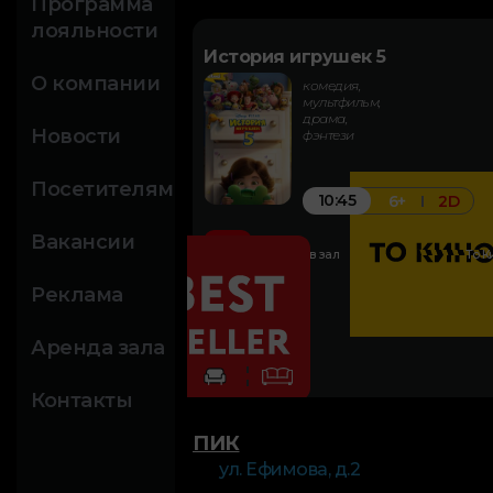
Программа
лояльности
История игрушек 5
О компании
комедия,
мультфильм,
драма,
Новости
фэнтези
Посетителям
10:45
6+
2D
Вакансии
Закажи в зал
То К
Реклама
Аренда зала
Контакты
ПИК
ул. Ефимова, д.2