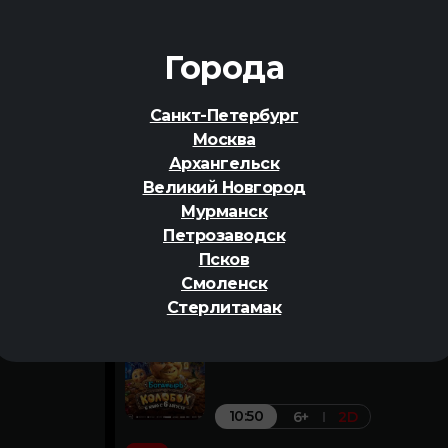
10:30
6+
2D
Города
Меморандум
Санкт-Петербург
Москва
От 200₽
Архангельск
Великий Новгород
Мурманск
Петрозаводск
Псков
Смоленск
екогда скучать
Последний богатырь. Колобок
Стерлитамак
комедия,
Зал №8 1/2
За
приключения,
семейный
10:50
6+
2D