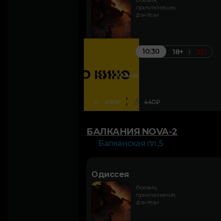
приключения,
фэнтези
10:30
18+
2D
То Кино!
490₽
440₽
БАЛКАНИЯ NOVA-2
Балканская пл.,5
Одиссея
боевик,
приключения,
фэнтези