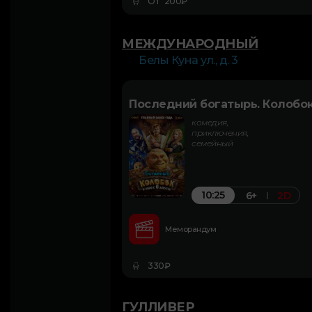
От 200₽
МЕЖДУНАРОДНЫЙ
Белы Куна ул., д. 3
Последний богатырь. Колобо
комедия,
приключения,
семейный
10:25
6+
2D
Меморандум
330₽
ГУЛЛИВЕР