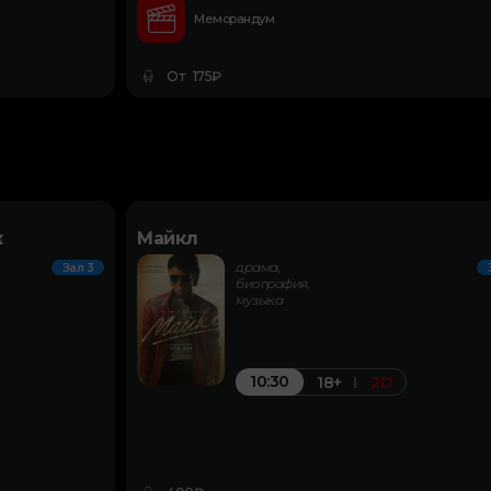
Меморандум
От 175₽
к
Майкл
драма,
Зал 3
биография,
музыка
10:30
18+
2D