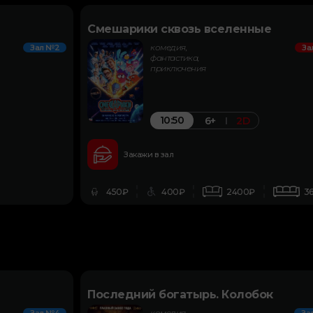
Смешарики сквозь вселенные
комедия,
Зал №2
За
фантастика,
приключения
10:50
6+
2D
Закажи в зал
450₽
400₽
2400₽
3
Последний богатырь. Колобок
комедия,