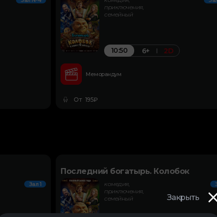
Зал №4
За
приключения,
семейный
10:50
6+
2D
Меморандум
От 195₽
Последний богатырь. Колобок
комедия,
Зал 1
приключения,
Закрыть
семейный