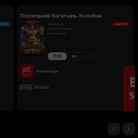
Последний богатырь. Колобок
комедия,
л №2
Зал №7
приключения,
семейный
11:15
6+
2D
Меморандум
30000₽