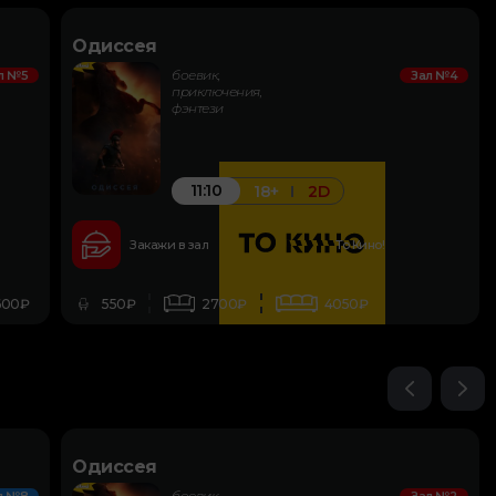
Одиссея
боевик,
л №5
Зал №4
приключения,
фэнтези
11:10
18+
2D
Закажи в зал
То Кино!
600₽
550₽
2700₽
4050₽
Одиссея
боевик,