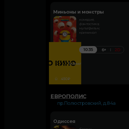
Миньоны и монстры
комедия,
фантастика,
мультфильм,
криминал
10:35
6+
2D
То Кино!
450₽
ЕВРОПОЛИС
пр.Полюстровский, д.84а
Одиссея
боевик,