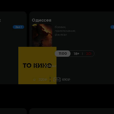
к
Одиссея
боевик,
Зал 1
приключения,
фэнтези
11:00
18+
2D
То Кино!
320₽
690₽