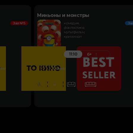
Миньоны и монстры
комедия,
Зал №5
За
фантастика,
мультфильм,
криминал
11:10
6+
2D
ино!
То Кино!