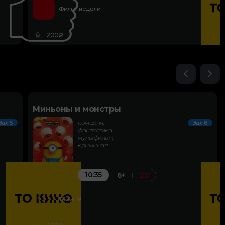
Фильм недели
200₽
Миньоны и монстры
комедия,
Зал 5
Зал 8
фантастика,
мультфильм,
криминал
10:35
6+
2D
То Кино!