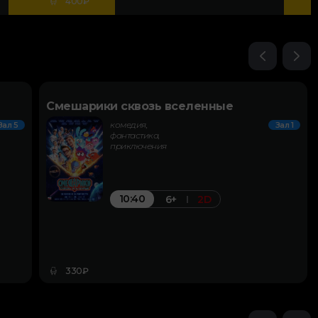
400₽
Смешарики сквозь вселенные
комедия,
Зал 5
Зал 1
фантастика,
приключения
10:40
6+
2D
330₽