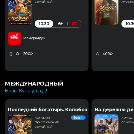
семейный
музык
10:30
10:3
6+
2D
Меморандум
От 200₽
400₽
МЕЖДУНАРОДНЫЙ
Белы Куна ул., д. 3
Последний богатырь. Колобок
На деревню де
комедия,
комеди
Зал 4
приключения,
семей
семейный