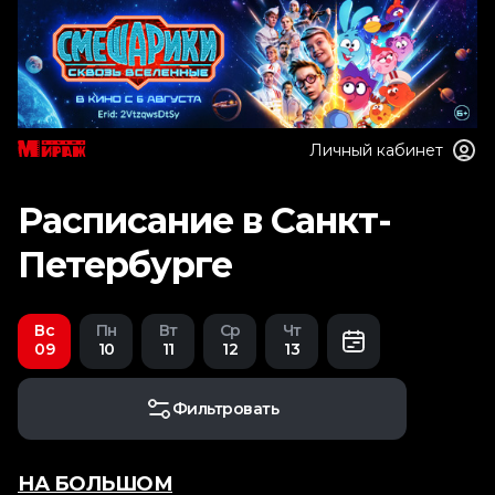
Личный кабинет
Расписание в Санкт-
Петербурге
Вс
Пн
Вт
Ср
Чт
09
10
11
12
13
Фильтровать
НА БОЛЬШОМ