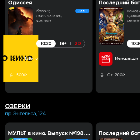
Одиссея
Последний бог
боевик,
комеди
Зал 1
приключения,
приклю
фэнтези
семей
10:20
10:3
18+
2D
То Кино!
Меморандум
500₽
От 200₽
ОЗЕРКИ
пр. Энгельса, 124
МУЛЬТ в кино. Выпуск №198. Некогда скучать
Последний бог