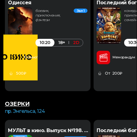
Одиссея
Последний бог
боевик,
комеди
Зал 1
приключения,
приклю
фэнтези
семей
10:20
10:3
18+
2D
То Кино!
Меморандум
500₽
От 200₽
ОЗЕРКИ
пр. Энгельса, 124
МУЛЬТ в кино. Выпуск №198. Некогда скучать
Последний бог