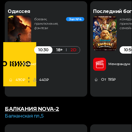
Одиссея
Последний бог
боевик,
комеди
Зал №4
приключения,
приклю
фэнтези
семей
10:30
10:5
18+
2D
То Кино!
Меморандум
От 195₽
490₽
440₽
БАЛКАНИЯ NOVA-2
Балканская пл.,5