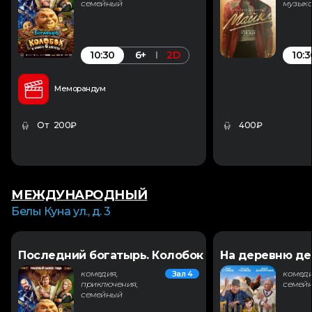
семейный
музык
10:30
10:3
6+
2D
Меморандум
От 200₽
400₽
МЕЖДУНАРОДНЫЙ
Белы Куна ул., д. 3
Последний богатырь. Колобок
На деревню де
комедия,
комеди
Зал 4
приключения,
семей
семейный