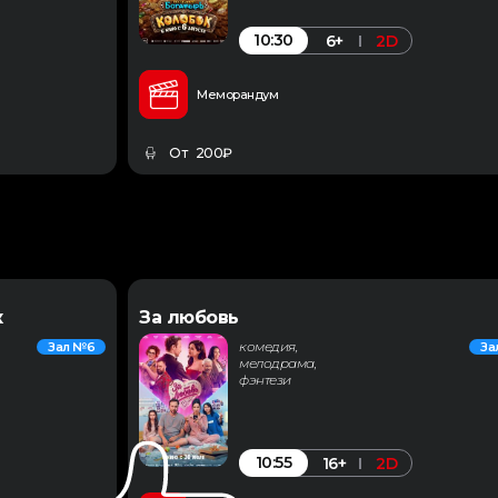
10:30
6+
2D
Меморандум
От 200₽
к
За любовь
комедия,
Зал №6
За
мелодрама,
фэнтези
10:55
16+
2D