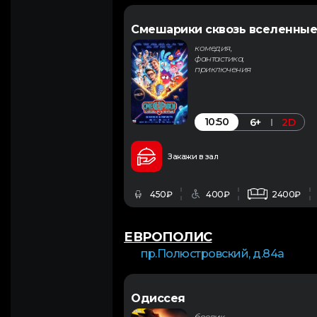
Смешарики сквозь вселенные
комедия,
фантастика,
приключения
10:50
6+
2D
Закажи в зал
450₽
400₽
2400₽
ЕВРОПОЛИС
пр.Полюстровский, д.84а
Одиссея
боевик,