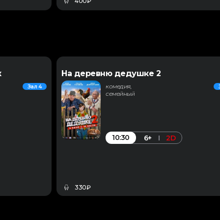
400₽
к
На деревню дедушке 2
комедия,
Зал 4
семейный
10:30
6+
2D
330₽