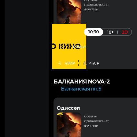
приключения,
фэнтези
10:30
18+
2D
То Кино!
490₽
440₽
БАЛКАНИЯ NOVA-2
Балканская пл.,5
Одиссея
боевик,
приключения,
фэнтези