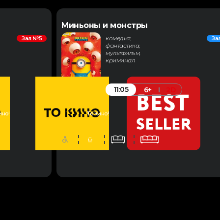
Миньоны и монстры
комедия,
Зал №5
За
фантастика,
мультфильм,
криминал
11:05
6+
2D
ино!
То Кино!