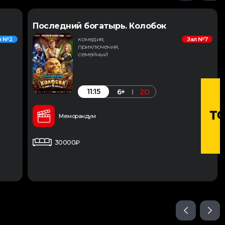
Последний богатырь. Колобок
комедия,
л №2
Зал №7
приключения,
семейный
11:15
6+
2D
Меморандум
30000₽