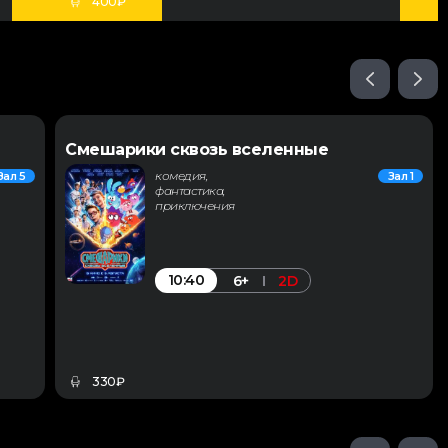
400₽
Смешарики сквозь вселенные
комедия,
Зал 5
Зал 1
фантастика,
приключения
10:40
6+
2D
330₽