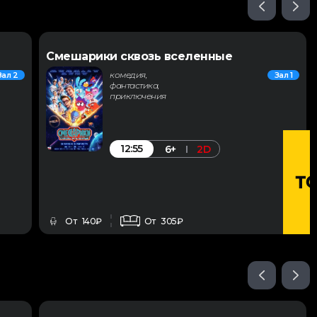
Смешарики сквозь вселенные
комедия,
Зал 2
Зал 1
фантастика,
приключения
12:55
6+
2D
От 140₽
От 305₽