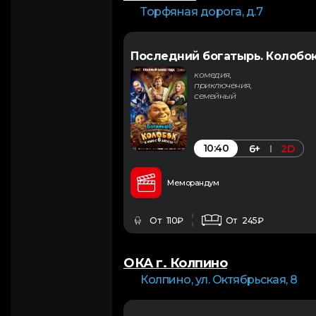
Торфяная дорога, д.7
Последний богатырь. Колобо
комедия,
приключения,
семейный
10:40
6+
2D
Меморандум
От 110₽
От 245₽
ОКА г. Колпино
Колпино, ул. Октябрьская, 8