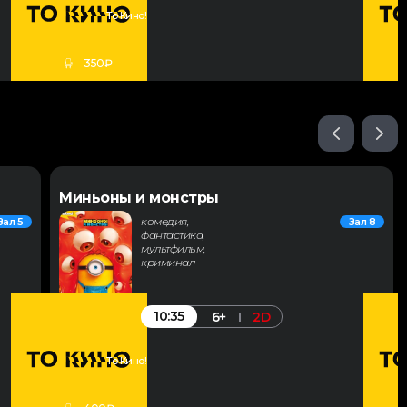
То Кино!
350₽
Миньоны и монстры
комедия,
Зал 5
Зал 8
фантастика,
мультфильм,
криминал
10:35
6+
2D
То Кино!