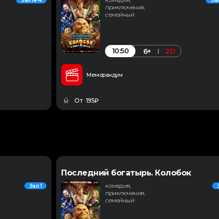
Зал №4
За
приключения,
семейный
10:50
6+
2D
Меморандум
От 195₽
Последний богатырь. Колобок
комедия,
Зал 1
приключения,
семейный