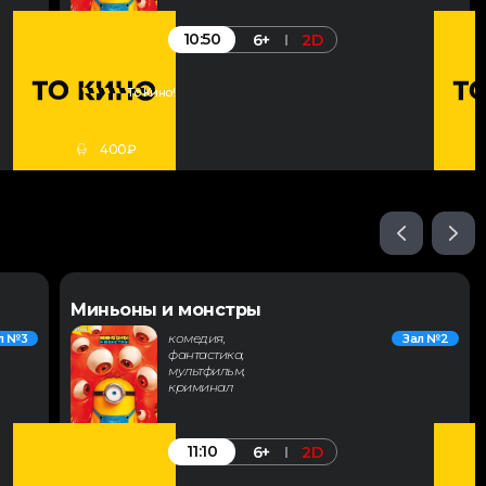
10:50
6+
2D
То Кино!
400₽
Миньоны и монстры
комедия,
л №3
Зал №2
фантастика,
мультфильм,
криминал
11:10
6+
2D