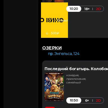
10:20
18+
2D
То Кино!
500₽
ОЗЕРКИ
пр. Энгельса, 124
Последний богатырь. Колобо
комедия,
приключения,
семейный
10:50
6+
2D