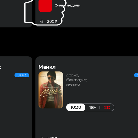
Фильм недели
200₽
к
Майкл
драма,
Зал 3
биография,
музыка
10:30
18+
2D