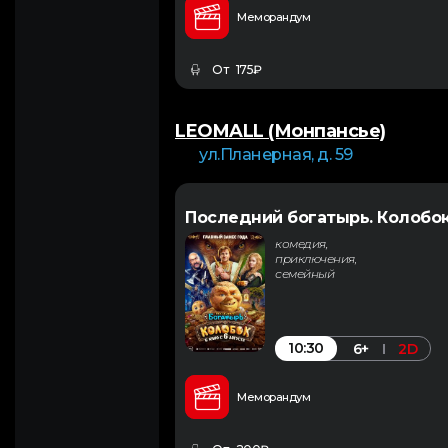
Меморандум
От 175₽
LEOMALL (Монпансье)
ул.Планерная, д. 59
Последний богатырь. Колобо
комедия,
приключения,
семейный
10:30
6+
2D
Меморандум