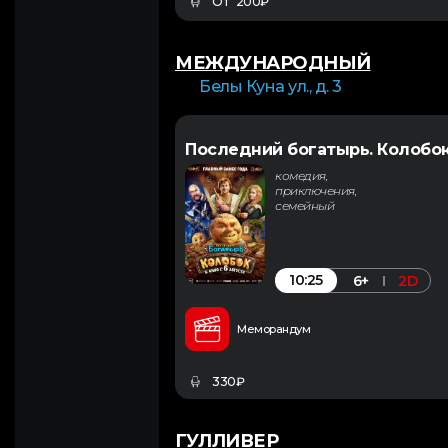
От 200₽
МЕЖДУНАРОДНЫЙ
Белы Куна ул., д. 3
Последний богатырь. Колобо
комедия,
приключения,
семейный
10:25
6+
2D
Меморандум
330₽
ГУЛЛИВЕР