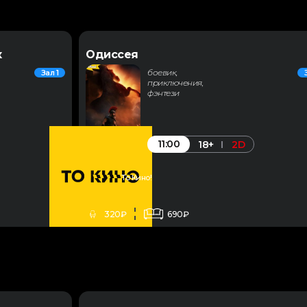
к
Одиссея
боевик,
Зал 1
приключения,
фэнтези
11:00
18+
2D
То Кино!
320₽
690₽