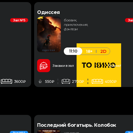
Одиссея
боевик,
Зал №5
За
приключения,
фэнтези
11:10
18+
2D
Закажи в зал
То Кино!
3600₽
550₽
2700₽
4050₽
Последний богатырь. Колобок
комедия,