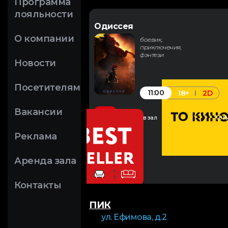
Программа
лояльности
Одиссея
О компании
боевик,
приключения,
фэнтези
Новости
Посетителям
11:00
18+
2D
Вакансии
Закажи в зал
То К
Реклама
Аренда зала
Контакты
ПИК
ул. Ефимова, д.2