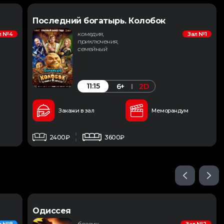
Последний богатырь. Колобок
комедия,
л №4
Зал №1
приключения,
семейный
11:15
6+
2D
Закажи в зал
Меморандум
2400₽
3600₽
Одиссея
боевик,