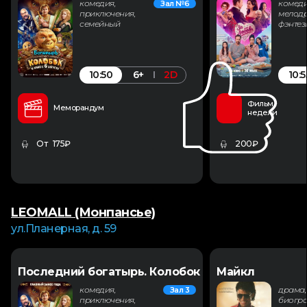
комедия,
комеди
Зал №6
приключения,
мелодр
семейный
фэнтез
10:50
10:5
6+
2D
Фильм
Меморандум
недели
От 175₽
200₽
LEOMALL (Монпансье)
ул.Планерная, д. 59
Последний богатырь. Колобок
Майкл
комедия,
драма,
Зал 3
приключения,
биогра