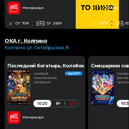
Меморандум
То Кино!
От 110₽
От 245₽
320₽
6
ОКА г. Колпино
Колпино, ул. Октябрьская, 8
Последний богатырь. Колобок
Смешарики скв
комедия,
комеди
Зал №7
приключения,
фантас
семейный
прикл
10:20
10:3
6+
2D
Меморандум