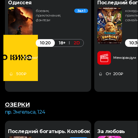
Одиссея
Последний бог
боевик,
комеди
Зал 1
приключения,
приклю
фэнтези
семей
10:20
10:3
18+
2D
То Кино!
Меморандум
500₽
От 200₽
ОЗЕРКИ
пр. Энгельса, 124
Последний богатырь. Колобок
За любовь