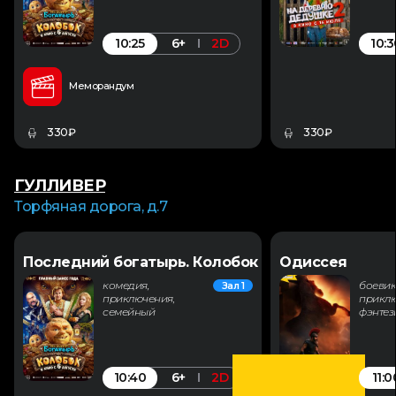
10:25
10:3
6+
2D
Меморандум
330₽
330₽
ГУЛЛИВЕР
Торфяная дорога, д.7
Последний богатырь. Колобок
Одиссея
комедия,
боевик
Зал 1
приключения,
приклю
семейный
фэнтез
10:40
11:0
6+
2D