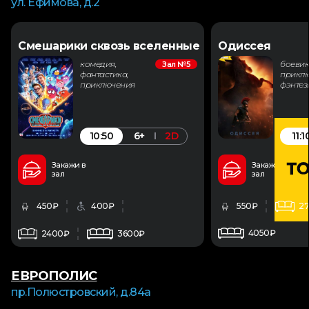
ул. Ефимова, д.2
Смешарики сквозь вселенные
Одиссея
комедия,
боевик
Зал №5
фантастика,
приклю
приключения
фэнтез
10:50
11:1
6+
2D
Закажи в
Закажи в
зал
зал
450₽
400₽
550₽
2
4050₽
2400₽
3600₽
ЕВРОПОЛИС
пр.Полюстровский, д.84а