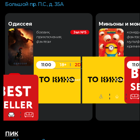
Большой пр. П.С., д. 35А
Одиссея
Миньоны и мо
боевик,
комеди
Зал №5
приключения,
фантас
фэнтези
мультф
крими
11:00
11:0
18+
2D
Закажи в
То Кино!
То Кино!
зал
ПИК