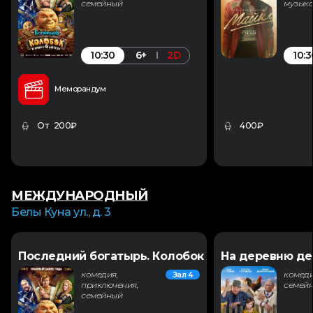
семейный
музык
10:30
10:3
6+
2D
Меморандум
От 200₽
400₽
МЕЖДУНАРОДНЫЙ
Белы Куна ул., д. 3
Последний богатырь. Колобок
На деревню де
комедия,
комеди
Зал 4
приключения,
семей
семейный