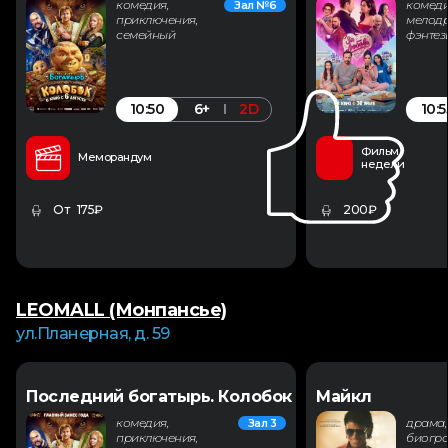
комедия,
комеди
Зал №6
приключения,
мелодр
семейный
фэнтез
10:50
10:5
6+
2D
Фильм
Меморандум
недели
От 175₽
200₽
LEOMALL (Монпансье)
ул.Планерная, д. 59
Последний богатырь. Колобок
Майкл
комедия,
драма,
Зал 3
приключения,
биогра