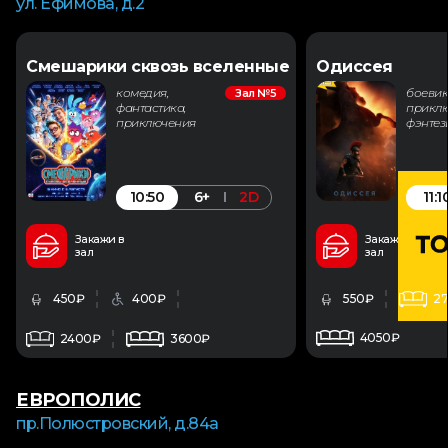
ул. Ефимова, д.2
Смешарики сквозь вселенные
Одиссея
комедия,
боевик
Зал №5
фантастика,
приклю
приключения
фэнтез
10:50
11:1
6+
2D
Закажи в
Закажи в
зал
зал
450₽
400₽
550₽
2
4050₽
2400₽
3600₽
ЕВРОПОЛИС
пр.Полюстровский, д.84а