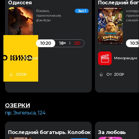
Одиссея
Последний бог
боевик,
комеди
Зал 1
приключения,
приклю
фэнтези
семей
10:20
10:3
18+
2D
То Кино!
Меморандум
500₽
От 200₽
ОЗЕРКИ
пр. Энгельса, 124
Последний богатырь. Колобок
За любовь