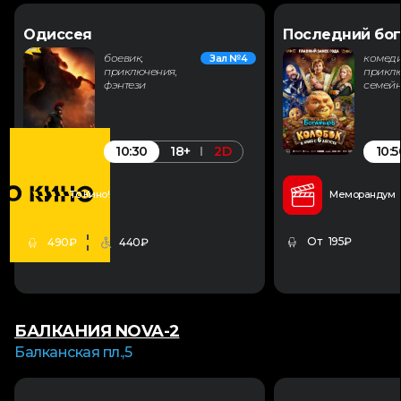
Одиссея
Последний бог
боевик,
комеди
Зал №4
приключения,
приклю
фэнтези
семей
10:30
10:5
18+
2D
То Кино!
Меморандум
От 195₽
490₽
440₽
БАЛКАНИЯ NOVA-2
Балканская пл.,5