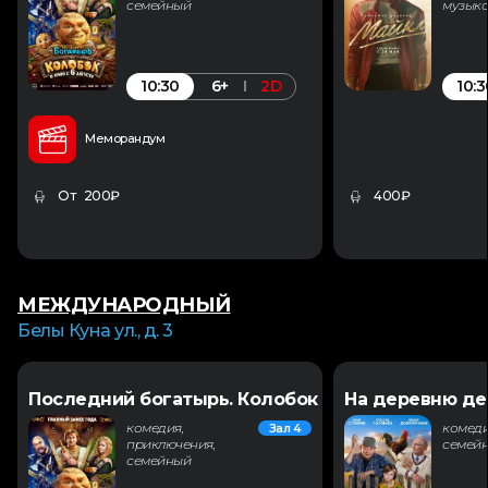
семейный
музык
10:30
10:3
6+
2D
Меморандум
От 200₽
400₽
МЕЖДУНАРОДНЫЙ
Белы Куна ул., д. 3
Последний богатырь. Колобок
На деревню де
комедия,
комеди
Зал 4
приключения,
семей
семейный