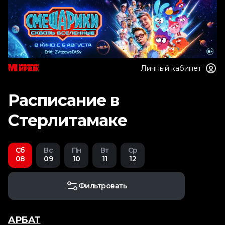
Личный кабинет
Расписание в
Стерлитамаке
Сб
Вс
Пн
Вт
Ср
08
09
10
11
12
Фильтровать
АРБАТ