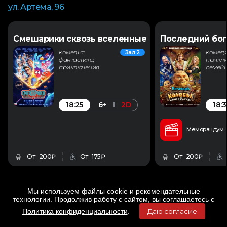
ул. Артема, 96
Смешарики сквозь вселенные
Последний бог
комедия,
комеди
Зал 2
фантастика,
приклю
приключения
семей
18:25
18:3
6+
2D
Меморандум
От 200₽
От 175₽
От 200₽
Мы используем файлы cookie и рекомендательные
технологии. Продолжив работу с сайтом, вы соглашаетесь с
Политика конфиденциальности
.
Даю согласие
Главная
Фильмы
Расписание
Меню