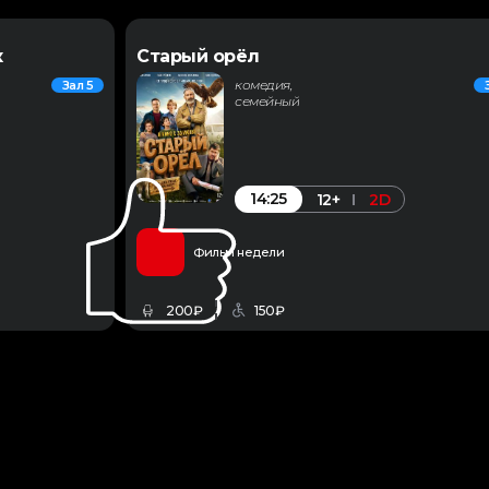
к
Старый орёл
комедия,
Зал 5
семейный
14:25
12+
2D
Фильм недели
200₽
150₽