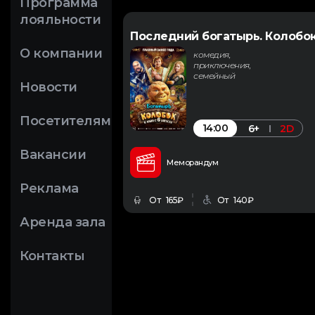
Программа
лояльности
Последний богатырь. Колобо
О компании
комедия,
приключения,
семейный
Новости
Посетителям
14:00
6+
2D
Вакансии
Меморандум
Реклама
От 165₽
От 140₽
Аренда зала
Контакты