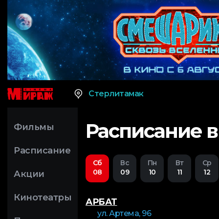
Стерлитамак
Расписание в
Фильмы
Расписание
Сб
Вс
Пн
Вт
Ср
08
09
10
11
12
Акции
Кинотеатры
АРБАТ
ул. Артема, 96