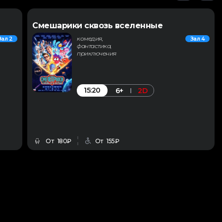
Смешарики сквозь вселенные
комедия,
Зал 2
Зал 4
фантастика,
приключения
15:20
6+
2D
От 180₽
От 155₽