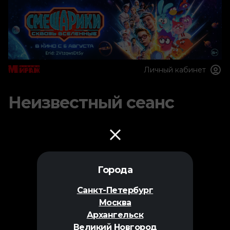
Личный кабинет
Неизвестный сеанс
Города
Санкт-Петербург
Москва
Архангельск
Великий Новгород