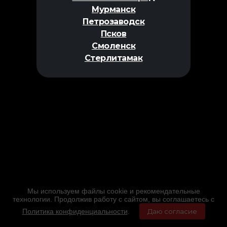
Мурманск
Петрозаводск
Псков
Смоленск
Стерлитамак
Мы используем файлы cookie и рекомендательные
технологии. Продолжив работу с сайтом, вы соглашаетесь с
Политика конфиденциальности
.
Даю согласие
Главная
Фильмы
Расписание
Меню