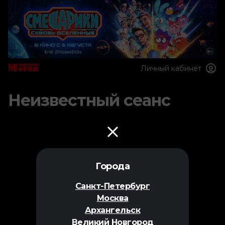
Личный кабинет
Неизвестный сеанс
Города
Санкт-Петербург
Москва
Архангельск
Великий Новгород