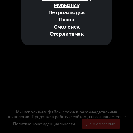
Мурманск
Петрозаводск
Псков
Смоленск
Стерлитамак
Мы используем файлы cookie и рекомендательные
технологии. Продолжив работу с сайтом, вы соглашаетесь с
Политика конфиденциальности
.
Даю согласие
Главная
Фильмы
Расписание
Меню