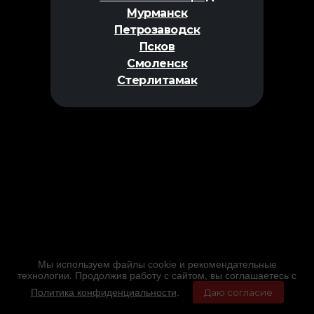
Мурманск
Петрозаводск
Псков
Смоленск
Стерлитамак
Мы используем файлы cookie и рекомендательные
технологии. Продолжив работу с сайтом, вы соглашаетесь с
Политика конфиденциальности
.
Даю согласие
Главная
Фильмы
Расписание
Меню