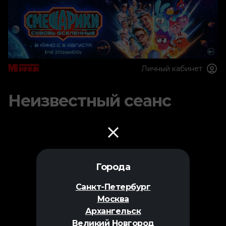
Личный кабинет
Неизвестный сеанс
Города
Санкт-Петербург
Москва
Архангельск
Великий Новгород