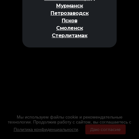
Мурманск
Петрозаводск
Псков
Смоленск
Стерлитамак
Мы используем файлы cookie и рекомендательные
технологии. Продолжив работу с сайтом, вы соглашаетесь с
Политика конфиденциальности
.
Даю согласие
Главная
Фильмы
Расписание
Меню