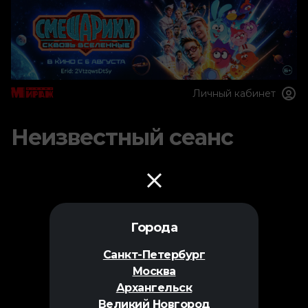
Личный кабинет
Неизвестный сеанс
Города
Санкт-Петербург
Москва
Архангельск
Великий Новгород