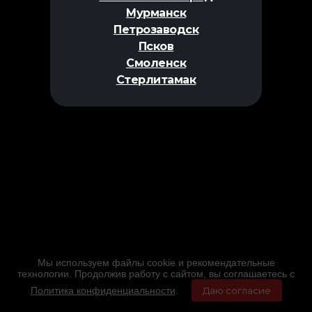
Мурманск
Петрозаводск
Псков
Смоленск
Стерлитамак
Мы используем файлы cookie и рекомендательные
технологии. Продолжив работу с сайтом, вы соглашаетесь с
Политика конфиденциальности
.
Даю согласие
Главная
Фильмы
Расписание
Меню