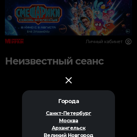
Личный кабинет
Неизвестный сеанс
Города
Санкт-Петербург
Москва
Архангельск
Великий Новгород