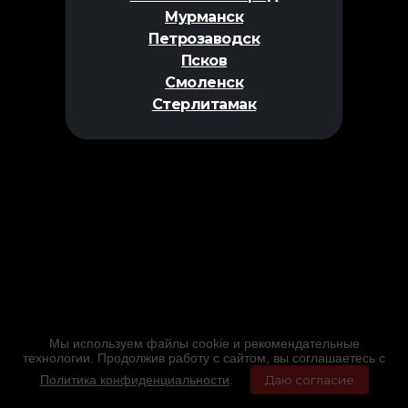
Мурманск
Петрозаводск
Псков
Смоленск
Стерлитамак
Мы используем файлы cookie и рекомендательные
технологии. Продолжив работу с сайтом, вы соглашаетесь с
Политика конфиденциальности
.
Даю согласие
Главная
Фильмы
Расписание
Меню