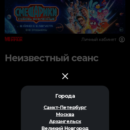
Личный кабинет
Неизвестный сеанс
Города
Санкт-Петербург
Москва
Архангельск
Великий Новгород