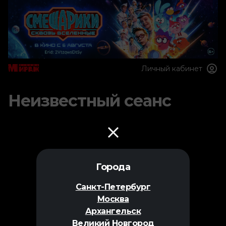
Личный кабинет
Неизвестный сеанс
Города
Санкт-Петербург
Москва
Архангельск
Великий Новгород