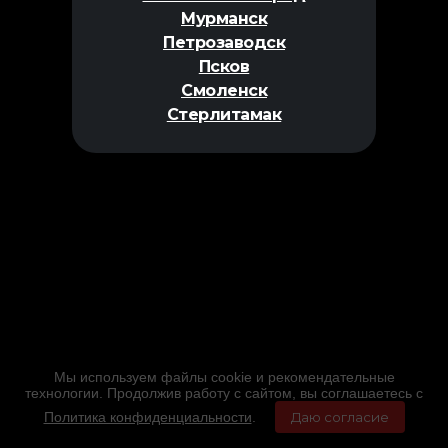
Мурманск
Петрозаводск
Псков
Смоленск
Стерлитамак
Мы используем файлы cookie и рекомендательные
технологии. Продолжив работу с сайтом, вы соглашаетесь с
Политика конфиденциальности
.
Даю согласие
Главная
Фильмы
Расписание
Меню