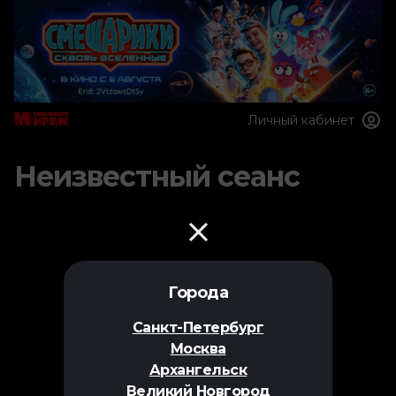
Личный кабинет
Неизвестный сеанс
Города
Санкт-Петербург
Москва
Архангельск
Великий Новгород