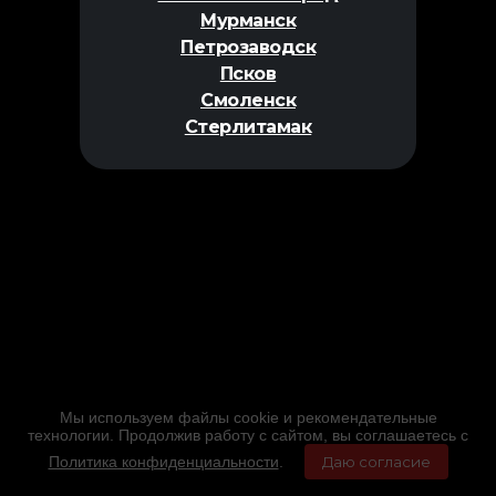
Мурманск
Петрозаводск
Псков
Смоленск
Стерлитамак
Мы используем файлы cookie и рекомендательные
технологии. Продолжив работу с сайтом, вы соглашаетесь с
Политика конфиденциальности
.
Даю согласие
Главная
Фильмы
Расписание
Меню